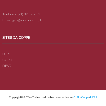
Telefones: (21) 3938-8333
E-mail: grh@adc.coppe.ufrj.br
SITES DA COPPE
UFRJ
COPPE
DPADI
Copyright® 2024 - Todos os direitos reservados ao
CISI
-
Coppe
/
UFRJ
.