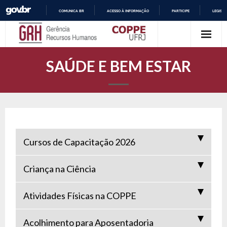
COMUNICA BR
ACESSO À INFORMAÇÃO
PARTICIPE
LEGISL
Skip
I
R
to
P
content
A
SAÚDE E BEM ESTAR
R
A
O
C
O
N
T
E
Ú
Cursos de Capacitação 2026
D
O
Criança na Ciência
Atividades Físicas na COPPE
Acolhimento para Aposentadoria