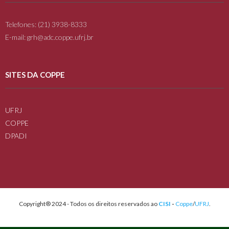
Telefones: (21) 3938-8333
E-mail: grh@adc.coppe.ufrj.br
SITES DA COPPE
UFRJ
COPPE
DPADI
Copyright® 2024 - Todos os direitos reservados ao
CISI
-
Coppe
/
UFRJ
.