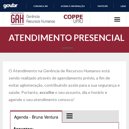
COMUNICA BR
ACESSO À INFORMAÇÃO
PARTICIPE
LEGISL
Skip
I
R
to
P
content
A
ATENDIMENTO PRESENCIAL
R
A
O
C
O
N
T
O Atendimento na Gerência de Recursos Humanos está
E
sendo realizado através de agendamento prévio, a fim de
Ú
D
evitar aglomeração, contribuindo assim para a sua segurança e
O
saúde. Portanto,
escolhe
o seu assunto, dia e horário e
agende o seu atendimento conosco!
Agenda - Bruna Ventura
Assuntos: