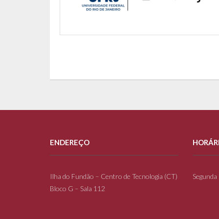
ENDEREÇO
HORÁR
Ilha do Fundão – Centro de Tecnologia (CT)
Segunda 
Bloco G – Sala 112