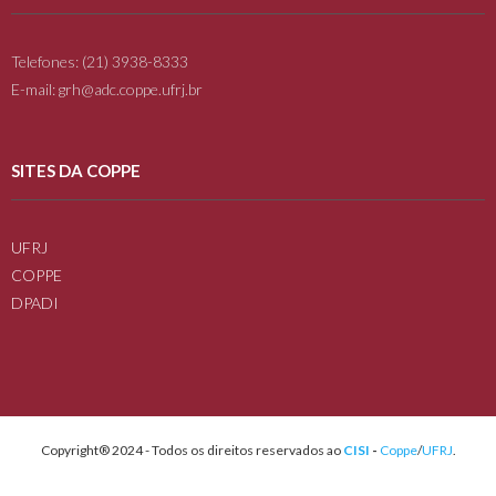
Telefones: (21) 3938-8333
E-mail: grh@adc.coppe.ufrj.br
SITES DA COPPE
UFRJ
COPPE
DPADI
Copyright® 2024 - Todos os direitos reservados ao
CISI
-
Coppe
/
UFRJ
.