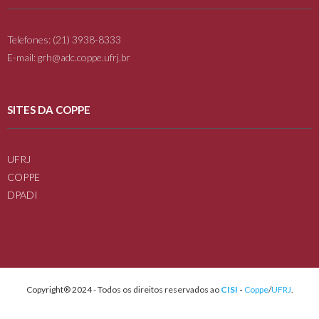
Telefones: (21) 3938-8333
E-mail: grh@adc.coppe.ufrj.br
SITES DA COPPE
UFRJ
COPPE
DPADI
Copyright® 2024 - Todos os direitos reservados ao
CISI
-
Coppe
/
UFRJ
.